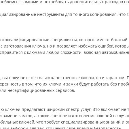
проблемы с замками и потребовать дополнительных расходов на
циализированные инструменты для точного копирования, что г
ококвалифицированные специалисты, которые имеют богатый о
сс изготовления ключа, но и позволяет избежать ошибок, которы
справиться с ключами любой сложности, включая автомобильны
в, вы получаете не только качественные ключи, но и гарантии.
веренность в том, что их ключи и замки будут работать без про
 или несертифицированных сервисов.
ю ключей предлагают широкий спектр услуг. Это включает не т
и замене замков, а также срочное изготовление ключей в случа
бильных ключей, что требует специализированных знаний и о
чшим выбором для тех, кто ценит свое время и безопасность.